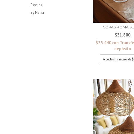
Espejos
By Mamá
COPAS ROMA SET
$31.800
$25.440
con
Transfe
depósito
6
cuotas sin interés de
$