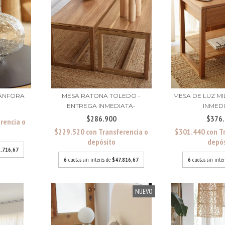
ÁNFORA
MESA RATONA TOLEDO -
MESA DE LUZ M
ENTREGA INMEDIATA-
INMED
$286.900
$376
rencia o
$229.520
con
Transferencia o
$301.440
con
T
depósito
depó
.716,67
6
cuotas sin interés de
$47.816,67
6
cuotas sin inte
NUEVO