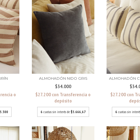
RÍN
ALMOHADÓN NIDO GRIS
ALMOHADÓN CE
$34.000
$34.
rencia o
$27.200
con
Transferencia o
$27.200
con
Tr
depósito
depó
5.300
6
cuotas sin interés de
$5.666,67
6
cuotas sin inter