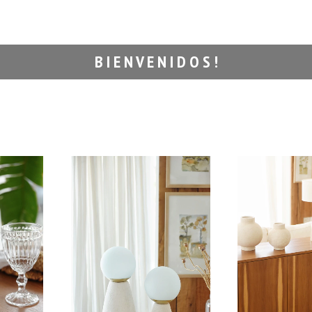
B I E N V E N I D O S !