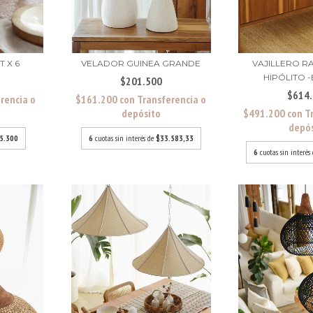
 X 6
VELADOR GUINEA GRANDE
VAJILLERO RA
HIPÓLITO -
$201.500
$614
rencia o
$161.200
con
Transferencia o
depósito
$491.200
con
T
depó
5.300
6
cuotas sin interés de
$33.583,33
6
cuotas sin interés