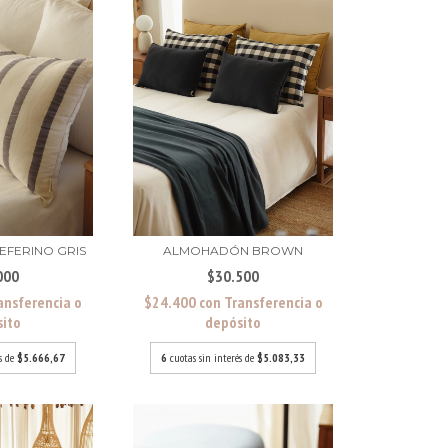
FERINO GRIS
ALMOHADÓN BROWN
000
$30.500
ansferencia o
$24.400
con
Transferencia o
sito
depósito
és de
$5.666,67
6
cuotas sin interés de
$5.083,33