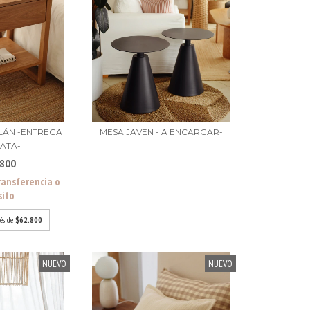
ILÁN -ENTREGA
MESA JAVEN - A ENCARGAR-
IATA-
.800
ransferencia o
sito
rés de
$62.800
NUEVO
NUEVO