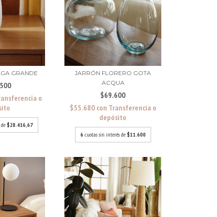
AGA GRANDE
JARRÓN FLORERO GOTA
ACQUA
.500
$69.600
ransferencia o
sito
$55.680
con
Transferencia o
depósito
s de
$28.416,67
6
cuotas sin interés de
$11.600