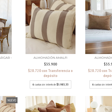
ARGAR -
ALMOHADÓN AMALFI
ALMOHADÓ
$35.900
$35.
$28.720
con
Transferencia o
$28.720
con
Tr
depósito
depó
6
cuotas sin interés de
$5.983,33
6
cuotas sin inter
NUEVO