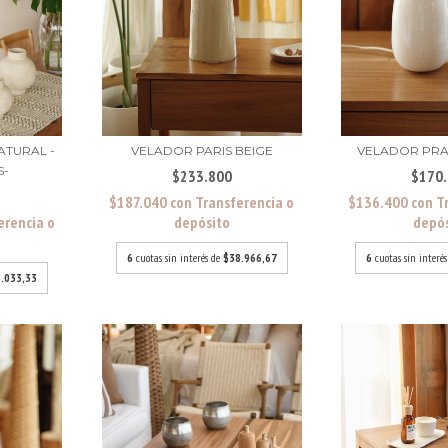
ATURAL -
VELADOR PARIS BEIGE
VELADOR PR
S-
$233.800
$170
$187.040
con
Transferencia o
$136.400
con
T
erencia o
depósito
depó
6
cuotas sin interés de
$38.966,67
6
cuotas sin interé
.033,33