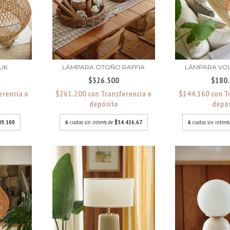
UK
LÁMPARA OTOÑO RAFFIA
LÁMPARA VO
$326.500
$180
erencia o
$261.200
con
Transferencia o
$144.160
con
T
depósito
depó
49.100
6
cuotas sin interés de
$54.416,67
6
cuotas sin interé