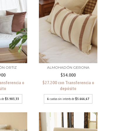
N ORTIZ
ALMOHADÓN GERONA
900
$34.000
ansferencia o
$27.200
con
Transferencia o
sito
depósito
és de
$5.983,33
6
cuotas sin interés de
$5.666,67