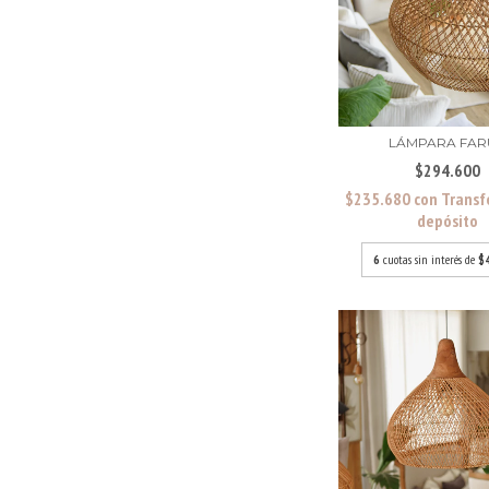
LÁMPARA FAR
$294.600
$235.680
con
Transf
depósito
6
cuotas sin interés de
$