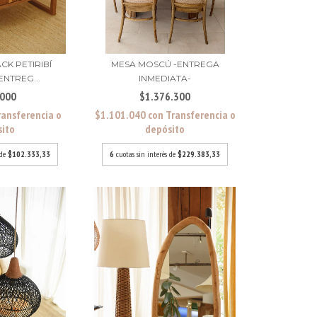
CK PETIRIBÍ
MESA MOSCÚ -ENTREGA
ENTREG...
INMEDIATA-
.000
$1.376.300
ransferencia o
$1.101.040
con
Transferencia o
sito
depósito
 de
$102.333,33
6
cuotas sin interés de
$229.383,33