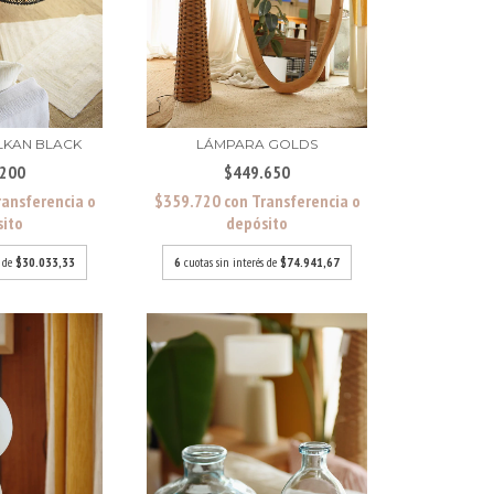
LKAN BLACK
LÁMPARA GOLDS
.200
$449.650
ransferencia o
$359.720
con
Transferencia o
sito
depósito
s de
$30.033,33
6
cuotas sin interés de
$74.941,67