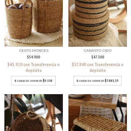
CESTO MONCES
CANASTO CIRO
$54.900
$47.300
$43.920
con
Transferencia o
$37.840
con
Transferencia o
depósito
depósito
6
cuotas sin interés de
$9.150
6
cuotas sin interés de
$7.883,33