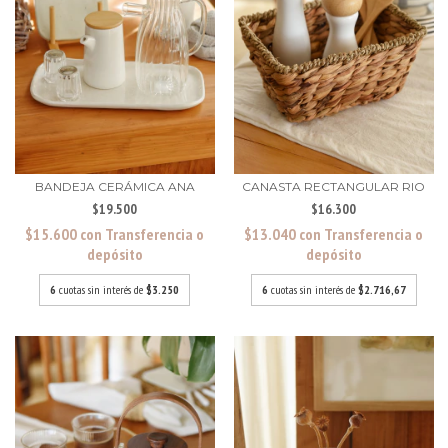
BANDEJA CERÁMICA ANA
CANASTA RECTANGULAR RIO
$19.500
$16.300
$15.600
con
Transferencia o
$13.040
con
Transferencia o
depósito
depósito
6
cuotas sin interés de
$3.250
6
cuotas sin interés de
$2.716,67