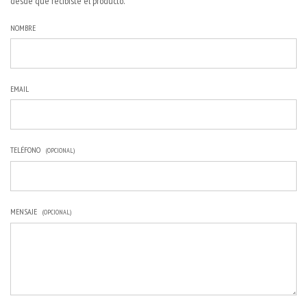
desde que recibiste el producto.
NOMBRE
EMAIL
TELÉFONO
(OPCIONAL)
MENSAJE
(OPCIONAL)