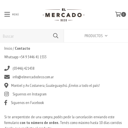
MENÚ
0
PRODUCTOS
Inicio
/
Contacto
Whatsapp +54 9 3446 41 1533
(03446) 421438
info@elmercadodeco.com.ar
Montiel y Av. Costanera, Gualeguaychú. ¡Envíos a todo el país!
Siguenos en Instagram
Siguenos en Facebook
Si te arrepentiste de una compra, podés pedir la cancelación enviando este
formulario
con tu número de orden.
Tenés como máximo hasta 10 días corridos