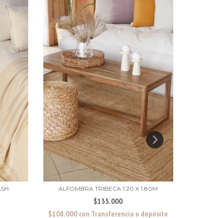
ASH
ALFOMBRA TRIBECA 1.20 X 1.80M
$135.000
$108.000
con
Transferencia o depósito