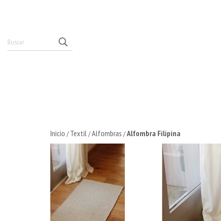
Inicio
Textil
Alfombras
Alfombra Filipina
/
/
/