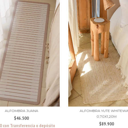
ALFOMBRA JUANA
ALFOMBRA YUTE WHITEW
0,70X1,20M
$46.500
$89.900
00
con
Transferencia o depósito