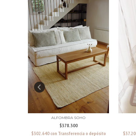
AN
ALFOMBRA SOHO
$378.300
epósito
$302.640
con
Transferencia o depósito
$37.2