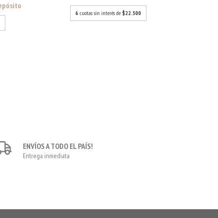
epósito
ALFOM
6
cuotas sin interés de
$22.500
$37.92
ENVÍOS A TODO EL PAÍS!
Entrega inmediata