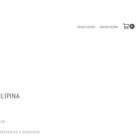
0
CREAR CUENTA
INICIAR SESIÓN
ILIPINA
7,44
sferencia o depósito