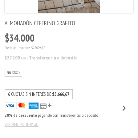
ALMOHADÓN CEFERINO GRAFITO
$34.000
Precio sin impuestos
$28.099,17
con
$27.200
Transferencia o depósito
SIN STOCK
6
CUOTAS SIN INTERÉS DE
$5.666,67
20% de descuento
pagando con Transferencia o depósito
VER MEDIOS DE PAGO