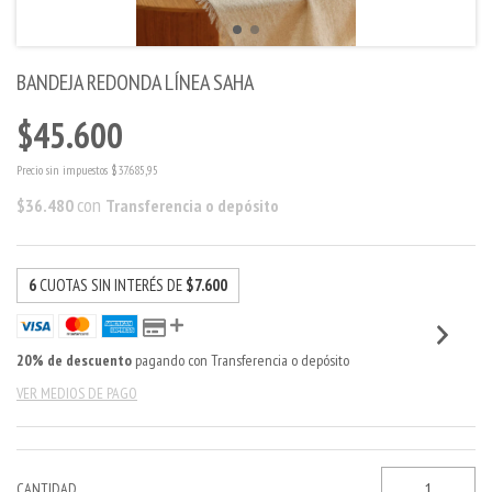
BANDEJA REDONDA LÍNEA SAHA
$45.600
Precio sin impuestos
$37.685,95
con
$36.480
Transferencia o depósito
6
CUOTAS SIN INTERÉS DE
$7.600
20% de descuento
pagando con Transferencia o depósito
VER MEDIOS DE PAGO
CANTIDAD