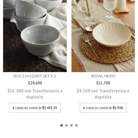
BOLS MOZART SET X 2
BOWL NEED
$20.600
$11.700
$16.480
con
Transferencia o
$9.360
con
Transferencia o
depósito
depósito
6
cuotas sin interés de
$3.433,33
6
cuotas sin interés de
$1.950