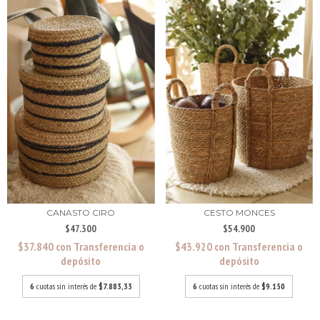
CANASTO CIRO
CESTO MONCES
$47.300
$54.900
$37.840
con
Transferencia o
$43.920
con
Transferencia o
depósito
depósito
6
cuotas sin interés de
$7.883,33
6
cuotas sin interés de
$9.150