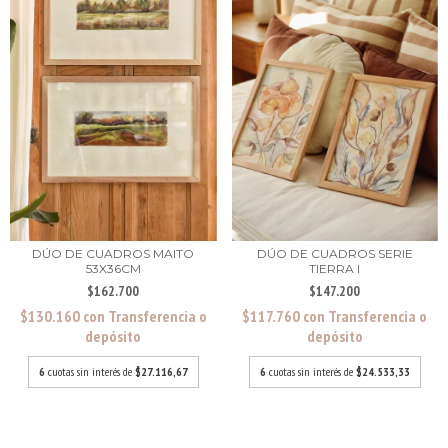
DÚO DE CUADROS SERIE
DÚO DE CUADROS MAITO
TIERRA I
53X36CM
$147.200
$162.700
$117.760
con
Transferencia o
$130.160
con
Transferencia o
depósito
depósito
6
cuotas sin interés de
$24.533,33
6
cuotas sin interés de
$27.116,67