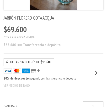
JARRÓN FLORERO GOTA ACQUA
$69.600
Precio sin impuestos
$57.520,66
con
$55.680
Transferencia o depósito
6
CUOTAS SIN INTERÉS DE
$11.600
20% de descuento
pagando con Transferencia o depósito
VER MEDIOS DE PAGO
CANTIDAD