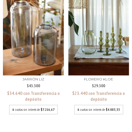
JARRÓN LIZ
FLORERO KLOE
$43.300
$29.300
$34.640
con
Transferencia o
$23.440
con
Transferencia o
depósito
depósito
6
cuotas sin interés de
$7.216,67
6
cuotas sin interés de
$4.883,33