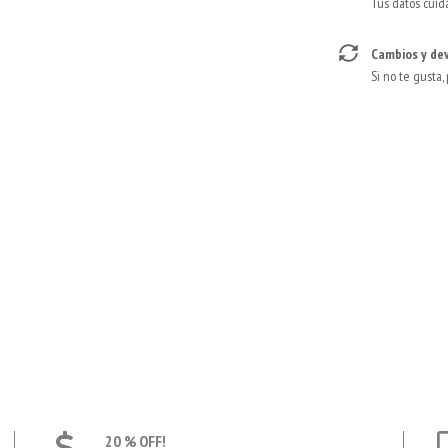
Tus datos cuid
Cambios y de
Si no te gusta,
20 % OFF!