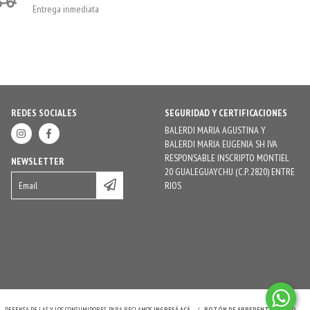
Entrega inmediata
REDES SOCIALES
SEGURIDAD Y CERTIFICACIONES
BALERDI MARIA AGUSTINA Y
BALERDI MARIA EUGENIA SH IVA
RESPONSABLE INSCRIPTO MONTIEL
NEWSLETTER
20 GUALEGUAYCHU (C.P. 2820) ENTRE
RIOS
.
DEFENSA DE LAS Y LOS CONSUMIDORES. PARA RECLAMOS
INGRESÁ ACÁ.
/
BOTÓN DE ARREPENTIMIENTO