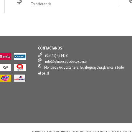
Transferencia
CONTACTANOS
(03446) 421438
info@elmercadodeco.com.ar
Montiel y Av. Costanera, Gualeguaychú. ¡Envíos a todo
el país!
COPYRIGHT EL MERCADO, MUEBLES Y OBJETOS - 2026. TODOS LOS DERECHOS RESERVADOS