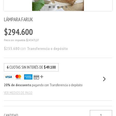
LÁMPARA FARUK
$294.600
Precio sin impuestos
$243.471,07
con
$235.680
Transferencia o depósito
6
CUOTAS SIN INTERÉS DE
$49.100
20% de descuento
pagando con Transferencia o depósito
VER MEDIOS DE PAGO
CANTIDAD