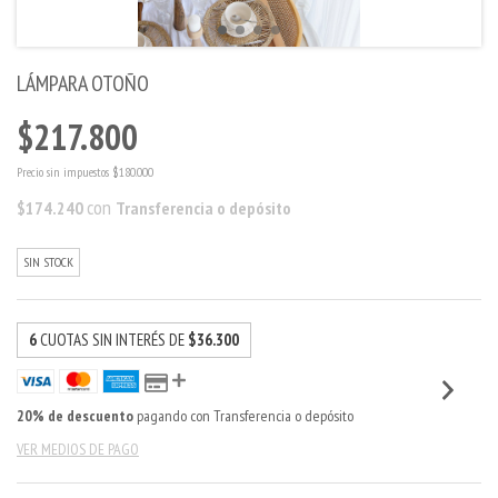
LÁMPARA OTOÑO
$217.800
Precio sin impuestos
$180.000
con
$174.240
Transferencia o depósito
SIN STOCK
6
CUOTAS SIN INTERÉS DE
$36.300
20% de descuento
pagando con Transferencia o depósito
VER MEDIOS DE PAGO