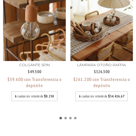
LÁMPARA OTOÑO RAFFIA
COLGANTE SPIN
$326.500
$49.500
$261.200
con
Transferencia o
$39.600
con
Transferencia o
depósito
depósito
6
cuotas sin interés de
$54.416,67
6
cuotas sin interés de
$8.250