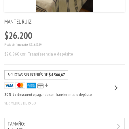
MANTEL RUIZ
$26.200
Precio sin impuestos
$21.652,89
con
$20.960
Transferencia o depósito
6
CUOTAS SIN INTERÉS DE
$4.366,67
20% de descuento
pagando con Transferencia o depósito
VER MEDIOS DE PAGO
TAMAÑO: