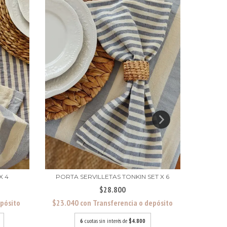
X 4
PORTA SERVILLETAS TONKIN SET X 6
SER
$28.800
epósito
$23.040
con
Transferencia o depósito
$12.80
6
cuotas sin interés de
$4.800