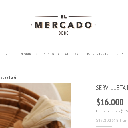
INICIO
PRODUCTOS
CONTACTO
GIFT CARD
PREGUNTAS FRECUENTES
al set x 6
SERVILLETA 
$16.000
Precio sin impuestos
$13.2
con
$12.800
Tran