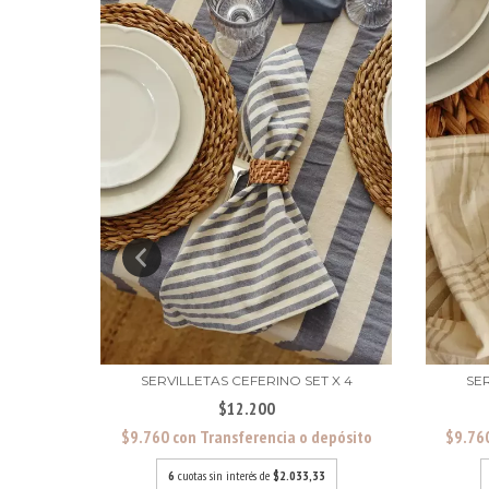
OLORES
SERVILLETAS CEFERINO SET X 4
SER
$12.200
$9.760
con
Transferencia o depósito
$9.76
epósito
6
cuotas sin interés de
$2.033,33