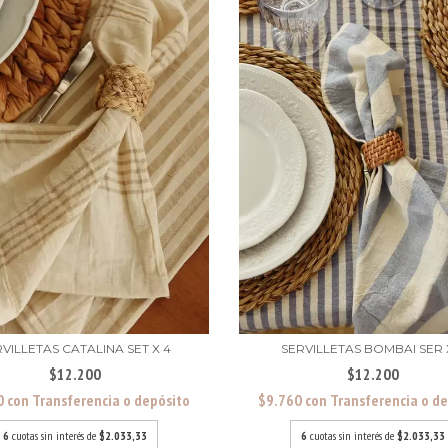
VILLETAS CATALINA SET X 4
SERVILLETAS BOMBAI SER 
$12.200
$12.200
0
con
Transferencia o depósito
$9.760
con
Transferencia o d
6
cuotas sin interés de
$2.033,33
6
cuotas sin interés de
$2.033,33