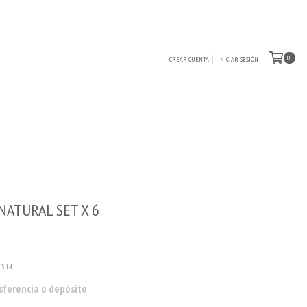
0
CREAR CUENTA
INICIAR SESIÓN
NATURAL SET X 6
23,14
sferencia o depósito