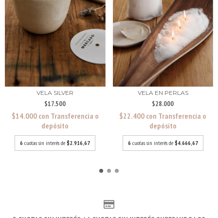
VELA SILVER
VELA EN PERLAS
$17.500
$28.000
$14.000
con
Transferencia o
$22.400
con
Transferencia o
depósito
depósito
6
cuotas sin interés de
$2.916,67
6
cuotas sin interés de
$4.666,67