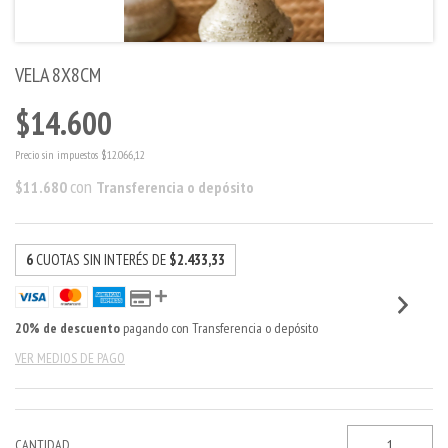
VELA 8X8CM
$14.600
Precio sin impuestos
$12.066,12
con
$11.680
Transferencia o depósito
6
CUOTAS SIN INTERÉS DE
$2.433,33
20% de descuento
pagando con Transferencia o depósito
VER MEDIOS DE PAGO
CANTIDAD