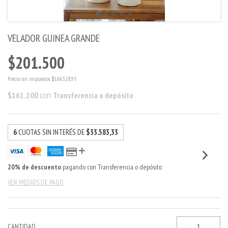
VELADOR GUINEA GRANDE
$201.500
Precio sin impuestos
$166.528,93
con
$161.200
Transferencia o depósito
6
CUOTAS SIN INTERÉS DE
$33.583,33
20% de descuento
pagando con Transferencia o depósito
VER MEDIOS DE PAGO
CANTIDAD