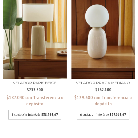
VELADOR PARIS BEIGE
VELADOR PRAGA MEDIANO
$233.800
$162.100
$187.040
con
Transferencia o
$129.680
con
Transferencia o
depósito
depósito
6
cuotas sin interés de
$38.966,67
6
cuotas sin interés de
$27.016,67