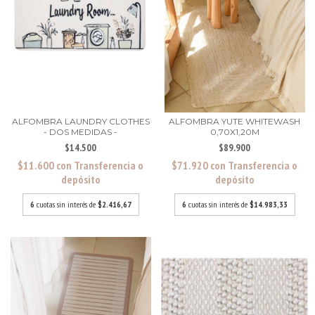
ALFOMBRA LAUNDRY CLOTHES
ALFOMBRA YUTE WHITEWASH
- DOS MEDIDAS -
0,70X1,20M
$14.500
$89.900
$11.600
con
Transferencia o
$71.920
con
Transferencia o
depósito
depósito
6
cuotas sin interés de
$2.416,67
6
cuotas sin interés de
$14.983,33