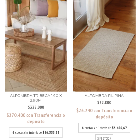
ALFOMBRA TRIBECA 1.90 X
ALFOMBRA FILIPINA
2.90M
$32.800
$338.000
$26.240
con
Transferencia o
$270.400
con
Transferencia o
depósito
depósito
6
cuotas sin interés de
$5.466,67
6
cuotas sin interés de
$56.333,33
SIN STOCK