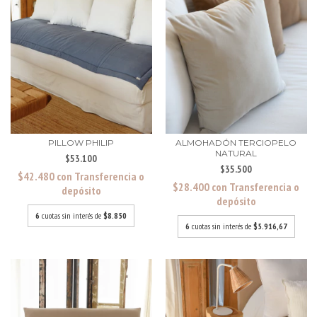
PILLOW PHILIP
ALMOHADÓN TERCIOPELO
NATURAL
$53.100
$35.500
$42.480
con
Transferencia o
$28.400
con
Transferencia o
depósito
depósito
6
cuotas sin interés de
$8.850
6
cuotas sin interés de
$5.916,67