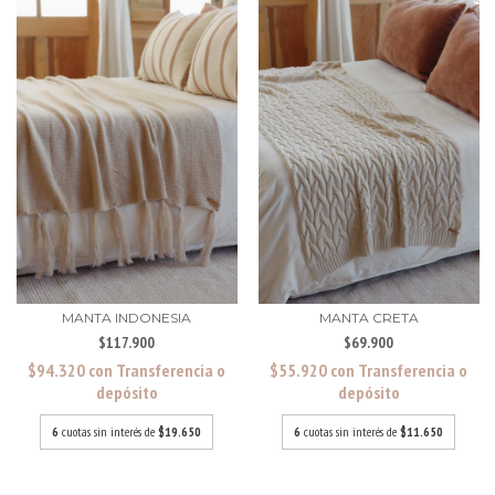
MANTA INDONESIA
MANTA CRETA
$117.900
$69.900
$94.320
con
Transferencia o
$55.920
con
Transferencia o
depósito
depósito
6
cuotas sin interés de
$19.650
6
cuotas sin interés de
$11.650