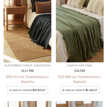
ALFOMBRA CAROL 0,80X1,50M
MANTA ANTONIA
$112.900
$38.500
$90.320
con
Transferencia o
$30.800
con
Transferencia o
depósito
depósito
6
cuotas sin interés de
$18.816,67
6
cuotas sin interés de
$6.416,67