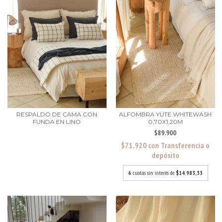
RESPALDO DE CAMA CON
ALFOMBRA YUTE WHITEWASH
FUNDA EN LINO
0,70X1,20M
$89.900
$71.920
con
Transferencia o
depósito
6
cuotas sin interés de
$14.983,33