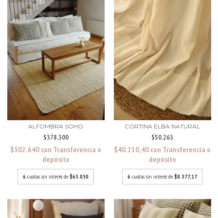
ALFOMBRA SOHO
CORTINA ELBA NATURAL
$378.300
$50.263
$302.640
con
Transferencia o
$40.210,40
con
Transferencia o
depósito
depósito
6
cuotas sin interés de
$63.050
6
cuotas sin interés de
$8.377,17