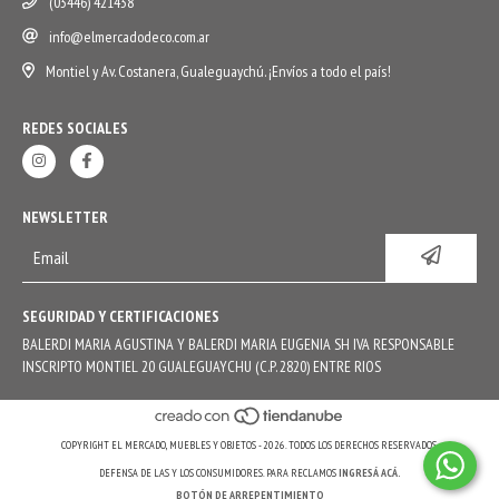
(03446) 421438
info@elmercadodeco.com.ar
Montiel y Av. Costanera, Gualeguaychú. ¡Envíos a todo el país!
REDES SOCIALES
NEWSLETTER
SEGURIDAD Y CERTIFICACIONES
BALERDI MARIA AGUSTINA Y BALERDI MARIA EUGENIA SH IVA RESPONSABLE
INSCRIPTO MONTIEL 20 GUALEGUAYCHU (C.P. 2820) ENTRE RIOS
COPYRIGHT EL MERCADO, MUEBLES Y OBJETOS - 2026. TODOS LOS DERECHOS RESERVADOS.
DEFENSA DE LAS Y LOS CONSUMIDORES. PARA RECLAMOS
INGRESÁ ACÁ.
BOTÓN DE ARREPENTIMIENTO