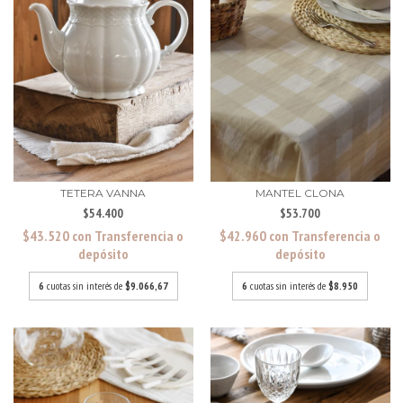
TETERA VANNA
MANTEL CLONA
$54.400
$53.700
$43.520
con
Transferencia o
$42.960
con
Transferencia o
depósito
depósito
6
cuotas sin interés de
$9.066,67
6
cuotas sin interés de
$8.950