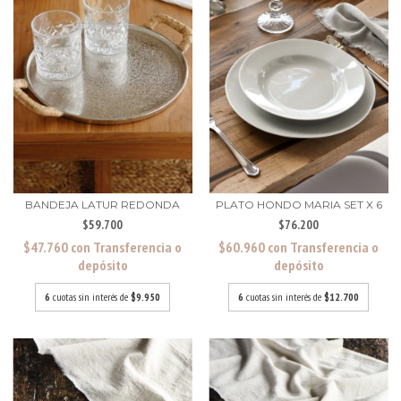
BANDEJA LATUR REDONDA
PLATO HONDO MARIA SET X 6
$59.700
$76.200
$47.760
con
Transferencia o
$60.960
con
Transferencia o
depósito
depósito
6
cuotas sin interés de
$9.950
6
cuotas sin interés de
$12.700