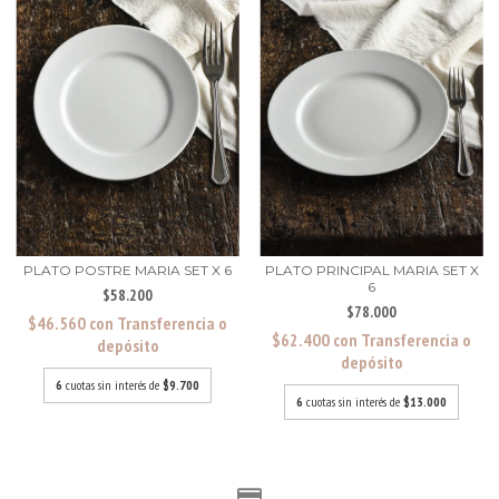
PLATO POSTRE MARIA SET X 6
PLATO PRINCIPAL MARIA SET X
6
$58.200
$78.000
$46.560
con
Transferencia o
$62.400
con
Transferencia o
depósito
depósito
6
cuotas sin interés de
$9.700
6
cuotas sin interés de
$13.000