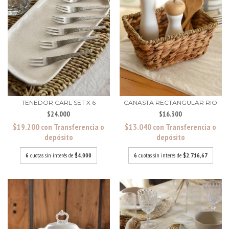
TENEDOR CARL SET X 6
CANASTA RECTANGULAR RIO
$24.000
$16.300
$19.200
con
Transferencia o
$13.040
con
Transferencia o
depósito
depósito
6
cuotas sin interés de
$4.000
6
cuotas sin interés de
$2.716,67