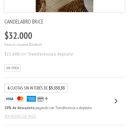
CANDELABRO BRICE
$32.000
Precio sin impuestos
$26.446,28
con
$25.600
Transferencia o depósito
SIN STOCK
6
CUOTAS SIN INTERÉS DE
$5.333,33
20% de descuento
pagando con Transferencia o depósito
VER MEDIOS DE PAGO