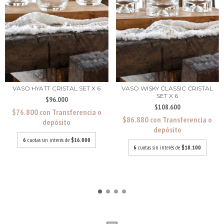
VASO HYATT CRISTAL SET X 6
VASO WISKY CLASSIC CRISTAL
SET X 6
$96.000
$108.600
$76.800
con
Transferencia o
$86.880
con
Transferencia o
depósito
depósito
6
cuotas sin interés de
$16.000
6
cuotas sin interés de
$18.100