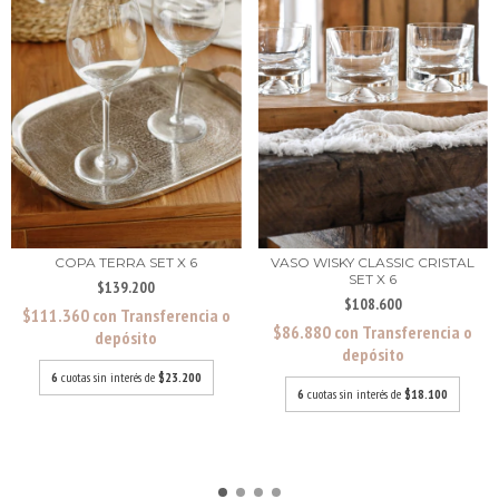
COPA TERRA SET X 6
VASO WISKY CLASSIC CRISTAL
SET X 6
$139.200
$108.600
$111.360
con
Transferencia o
$86.880
con
Transferencia o
depósito
depósito
6
cuotas sin interés de
$23.200
6
cuotas sin interés de
$18.100