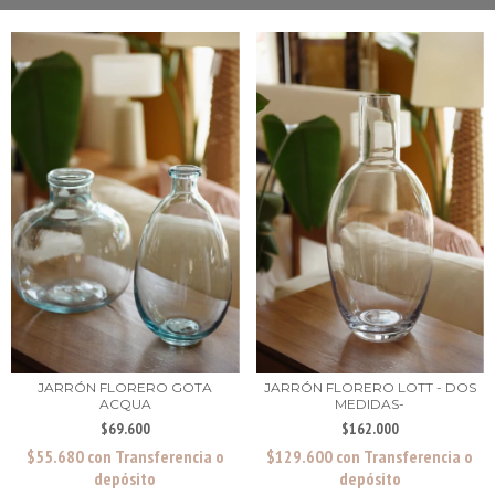
JARRÓN FLORERO GOTA
JARRÓN FLORERO LOTT - DOS
ACQUA
MEDIDAS-
$69.600
$162.000
$55.680
con
Transferencia o
$129.600
con
Transferencia o
depósito
depósito