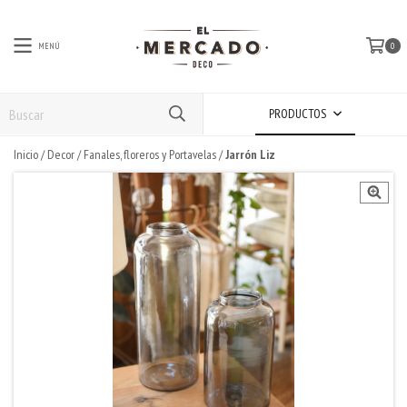
MENÚ
0
PRODUCTOS
Inicio
/
Decor
/
Fanales, floreros y Portavelas
/
Jarrón Liz