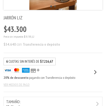
JARRÓN LIZ
$43.300
Precio sin impuestos
$35.785,12
con
$34.640
Transferencia o depósito
6
CUOTAS SIN INTERÉS DE
$7.216,67
20% de descuento
pagando con Transferencia o depósito
VER MEDIOS DE PAGO
TAMAÑO: