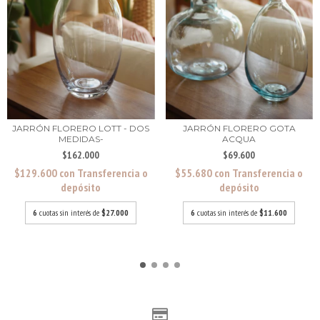
JARRÓN FLORERO LOTT - DOS
JARRÓN FLORERO GOTA
MEDIDAS-
ACQUA
$162.000
$69.600
$129.600
con
Transferencia o
$55.680
con
Transferencia o
depósito
depósito
6
cuotas sin interés de
$27.000
6
cuotas sin interés de
$11.600