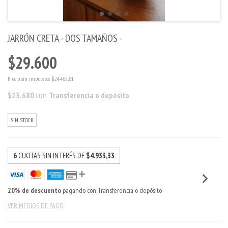
JARRÓN CRETA - DOS TAMAÑOS -
$29.600
Precio sin impuestos
$24.462,81
con
$23.680
Transferencia o depósito
SIN STOCK
6
CUOTAS SIN INTERÉS DE
$4.933,33
20% de descuento
pagando con Transferencia o depósito
VER MEDIOS DE PAGO