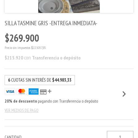
SILLA TASMINE GRIS -ENTREGA INMEDIATA-
$269.900
Precio sin impuestos
$223.057,85
con
$215.920
Transferencia o depósito
6
CUOTAS SIN INTERÉS DE
$44.983,33
20% de descuento
pagando con Transferencia o depósito
VER MEDIOS DE PAGO
CANTIDAD