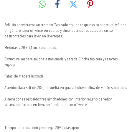
Sofá sin apoyabrazos Amsterdam. Tapizado en lienzo grueso color natural y funda
en género tusor off white en cuerpo y almohadones. Todas las piezas son
desmontables para lavar en lavarropas.
Medidas: 2,20 x 1,10m profundidad.
Estructura: madera saligna estacionada y secada. Cincha tapicera y resortes
zigzag.
Patas: de madera lustrada
Asiento: placa soft de 28kg envuelta en guata. Incluye pillow de vellón siliconado.
Almohadones respaldo: tres almohadones con interior relleno de vellón
siliconado, forrado en lienzo y funda en tusor off white
Tiempo de producción y entrega: 20/30 días aprox.