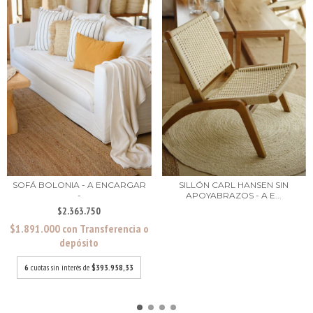
SOFÁ BOLONIA - A ENCARGAR
SILLÓN CARL HANSEN SIN
-
APOYABRAZOS - A E...
$2.363.750
$1.891.000
con
Transferencia o
depósito
6
cuotas sin interés de
$393.958,33