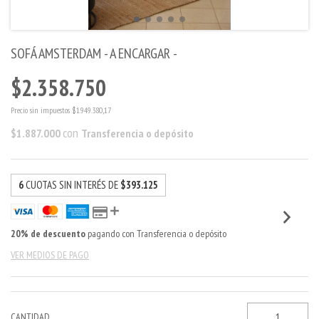
SOFÁ AMSTERDAM - A ENCARGAR -
$2.358.750
Precio sin impuestos
$1.949.380,17
con
$1.887.000
Transferencia o depósito
6
CUOTAS SIN INTERÉS DE
$393.125
20% de descuento
pagando con Transferencia o depósito
VER MEDIOS DE PAGO
CANTIDAD