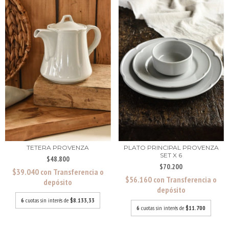
PLATO PRINCIPAL PROVENZA
TETERA PROVENZA
SET X 6
$48.800
$70.200
$39.040
con
Transferencia o
$56.160
con
Transferencia o
depósito
depósito
6
cuotas sin interés de
$8.133,33
6
cuotas sin interés de
$11.700