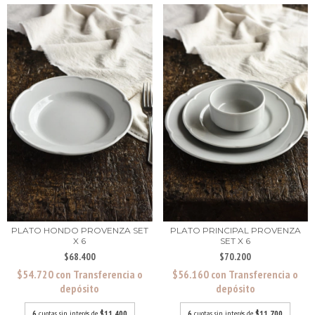
PLATO HONDO PROVENZA SET
PLATO PRINCIPAL PROVENZA
X 6
SET X 6
$68.400
$70.200
$54.720
con
Transferencia o
$56.160
con
Transferencia o
depósito
depósito
6
cuotas sin interés de
$11.400
6
cuotas sin interés de
$11.700