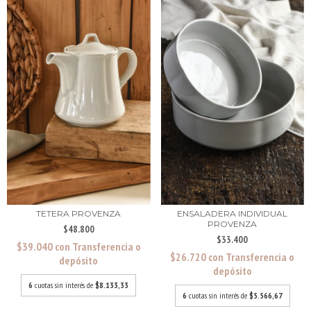
ENSALADERA INDIVIDUAL
TETERA PROVENZA
PROVENZA
$48.800
$33.400
$39.040
con
Transferencia o
$26.720
con
Transferencia o
depósito
depósito
6
cuotas sin interés de
$8.133,33
6
cuotas sin interés de
$5.566,67