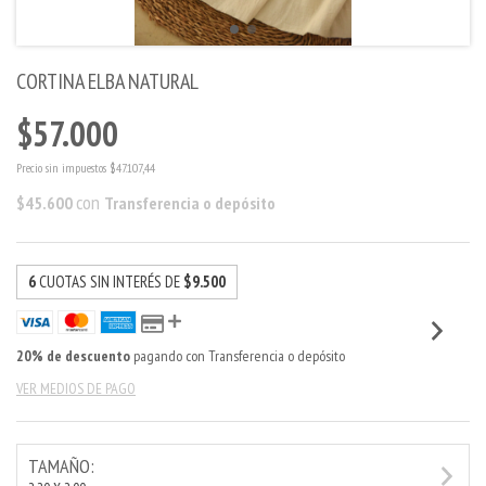
CORTINA ELBA NATURAL
$57.000
Precio sin impuestos
$47.107,44
con
$45.600
Transferencia o depósito
6
CUOTAS SIN INTERÉS DE
$9.500
20% de descuento
pagando con Transferencia o depósito
VER MEDIOS DE PAGO
TAMAÑO: