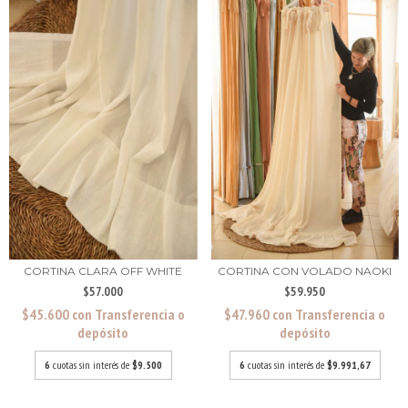
CORTINA CLARA OFF WHITE
CORTINA CON VOLADO NAOKI
$57.000
$59.950
$45.600
con
Transferencia o
$47.960
con
Transferencia o
depósito
depósito
6
cuotas sin interés de
$9.500
6
cuotas sin interés de
$9.991,67