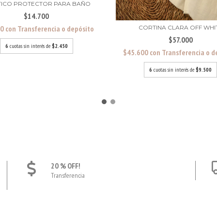
TICO PROTECTOR PARA BAÑO
$14.700
60
con
Transferencia o depósito
CORTINA CLARA OFF WHI
$57.000
6
cuotas sin interés de
$2.450
$45.600
con
Transferencia o d
6
cuotas sin interés de
$9.500
20 % OFF!
Transferencia