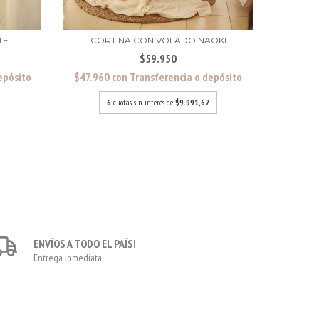
TE
CORTINA CON VOLADO NAOKI
$59.950
epósito
$47.960
con
Transferencia o depósito
$40.210
6
cuotas sin interés de
$9.991,67
ENVÍOS A TODO EL PAÍS!
Entrega inmediata