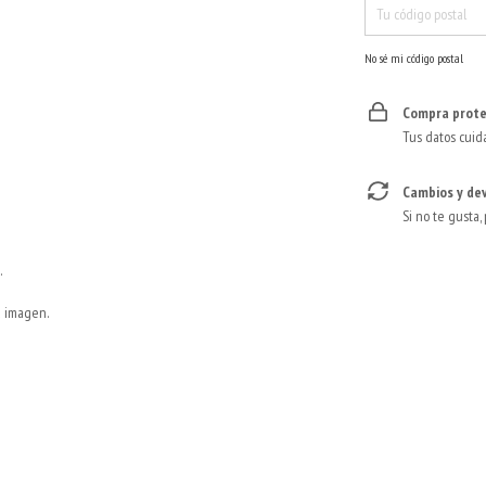
No sé mi código postal
Compra prote
Tus datos cuid
Cambios y de
Si no te gusta,
.
a imagen.