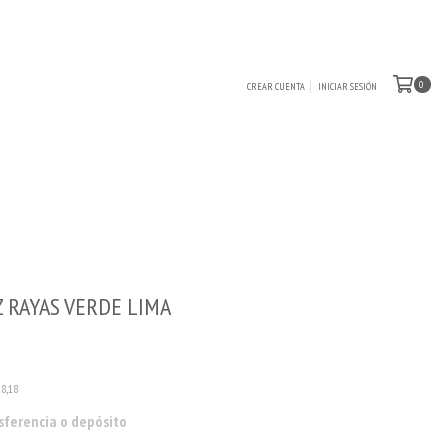
0
CREAR CUENTA
INICIAR SESIÓN
 RAYAS VERDE LIMA
18,18
sferencia o depósito