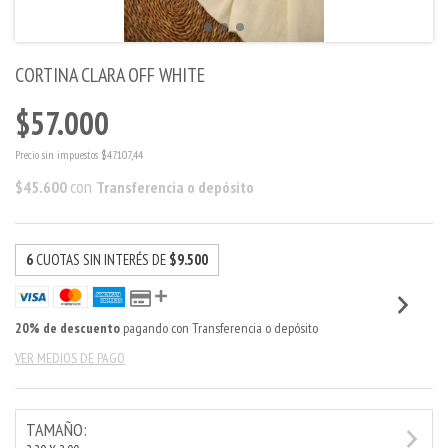
CORTINA CLARA OFF WHITE
$57.000
Precio sin impuestos
$47.107,44
con
$45.600
Transferencia o depósito
6
CUOTAS SIN INTERÉS DE
$9.500
20% de descuento
pagando con Transferencia o depósito
VER MEDIOS DE PAGO
TAMAÑO: