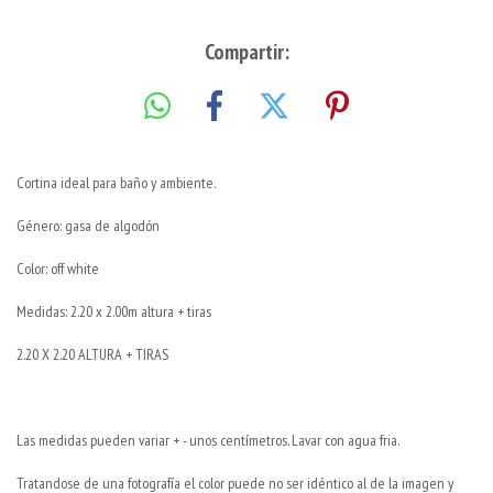
Compartir:
Cortina ideal para baño y ambiente.
Género: gasa de algodón
Color: off white
Medidas: 2.20 x 2.00m altura + tiras
2.20 X 2.20 ALTURA + TIRAS
Las medidas pueden variar + - unos centímetros. Lavar con agua fria.
Tratandose de una fotografía el color puede no ser idéntico al de la imagen y