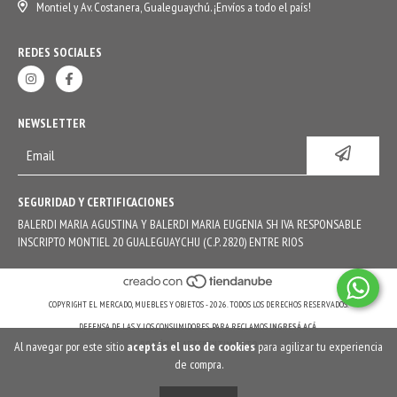
Montiel y Av. Costanera, Gualeguaychú. ¡Envíos a todo el país!
REDES SOCIALES
NEWSLETTER
SEGURIDAD Y CERTIFICACIONES
BALERDI MARIA AGUSTINA Y BALERDI MARIA EUGENIA SH IVA RESPONSABLE
INSCRIPTO MONTIEL 20 GUALEGUAYCHU (C.P. 2820) ENTRE RIOS
COPYRIGHT EL MERCADO, MUEBLES Y OBJETOS - 2026. TODOS LOS DERECHOS RESERVADOS.
DEFENSA DE LAS Y LOS CONSUMIDORES. PARA RECLAMOS
INGRESÁ ACÁ.
Al navegar por este sitio
aceptás el uso de cookies
para agilizar tu experiencia
BOTÓN DE ARREPENTIMIENTO
de compra.